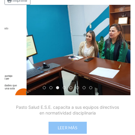
Imprimir
Edicto Emplazatorio a los Afiliados en el Régimen 
Pasto Salud ESE lidera gestión institucional en 
Pasto Salud E.S.E. capacita a sus equipos di
Último día para inscripciones en modal
Viceministro garantiza sostenibilid
Mil pesos que salvan vidas: Pas
Cápsula 18-26 - Reporte de 
Cápsula 17-26 - Reporte
Pasto Salud E.S.E. capacita a sus equipos directivos
en normatividad disciplinaria
LEER MÁS