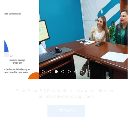
Edicto Emplazatorio a los Afiliados en el Régimen 
Pasto Salud ESE lidera gestión institucional en 
Pasto Salud E.S.E. capacita a sus equipos di
Último día para inscripciones en modal
Viceministro garantiza sostenibilid
Mil pesos que salvan vidas: Pas
Cápsula 18-26 - Reporte de 
Cápsula 17-26 - Reporte
Pasto Salud E.S.E. capacita a sus equipos directivos
en normatividad disciplinaria
LEER MÁS