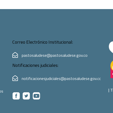
Correo Electrónico Institucional:
pastosaludese@pastosaludese.gov.co
Notificaciones judiciales:
notificacionesjudiciales@pastosaludese.gov.co
|
T
os