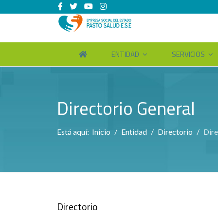
ENTIDAD
SERVICIOS
Directorio General
Está aquí:
Inicio
Entidad
Directorio
Dire
Directorio