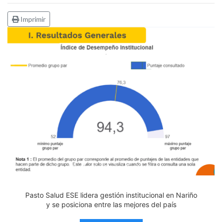
Imprimir
Edicto Emplazatorio a los Afiliados en el Régimen 
Pasto Salud ESE lidera gestión institucional en 
Pasto Salud E.S.E. capacita a sus equipos di
Último día para inscripciones en modal
Viceministro garantiza sostenibilid
Mil pesos que salvan vidas: Pas
Cápsula 18-26 - Reporte de 
Cápsula 17-26 - Reporte
Pasto Salud E.S.E. capacita a sus equipos directivos
en normatividad disciplinaria