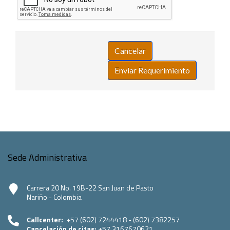
Sede Administrativa
Carrera 20 No. 19B-22 San Juan de Pasto
Nariño - Colombia
Callcenter:
+57 (602) 7244418 - (602) 7382257
Cancelación de citas:
+57 3167670621