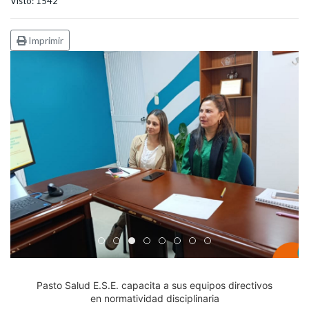
Visto: 1542
Imprimir
Edicto Emplazatorio a los Afiliados en el Régimen 
Pasto Salud ESE lidera gestión institucional en 
Pasto Salud E.S.E. capacita a sus equipos di
Último día para inscripciones en modal
Viceministro garantiza sostenibilid
Mil pesos que salvan vidas: Pas
Cápsula 18-26 - Reporte de 
Cápsula 17-26 - Reporte
Pasto Salud E.S.E. capacita a sus equipos directivos
en normatividad disciplinaria