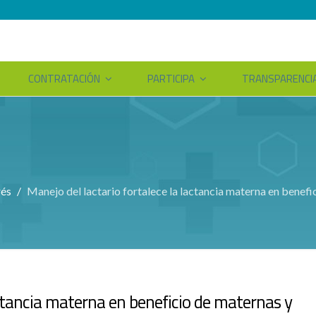
CONTRATACIÓN
PARTICIPA
TRANSPARENCI
rés
Manejo del lactario fortalece la lactancia materna en benef
actancia materna en beneficio de maternas y