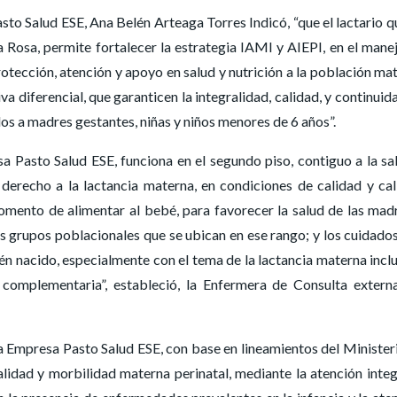
sto Salud ESE, Ana Belén Arteaga Torres Indicó, “que el lactario q
 Rosa, permite fortalecer la estrategia IAMI y AIEPI, en el mane
protección, atención y apoyo en salud y nutrición a la población ma
va diferencial, que garanticen la integralidad, calidad, y continuid
dos a madres gestantes, niñas y niños menores de 6 años”.
sa Pasto Salud ESE, funciona en el segundo piso, contiguo a la sa
 derecho a la lactancia materna, en condiciones de calidad y cal
mento de alimentar al bebé, para favorecer la salud de las mad
os grupos poblacionales que se ubican en ese rango; y los cuidado
én nacido, especialmente con el tema de la lactancia materna inclu
complementaria”, estableció, la Enfermera de Consulta extern
la Empresa Pasto Salud ESE, con base en lineamientos del Minister
alidad y morbilidad materna perinatal, mediante la atención integ