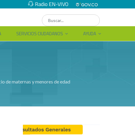
Radio EN-VIVO
A
SERVICIOS CIUDADANOS
AYUDA
icio de maternas y menores de edad