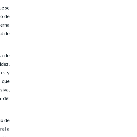
ue se
jo de
terna
ad de
la de
idez,
res y
s que
siva,
a del
io de
ral a