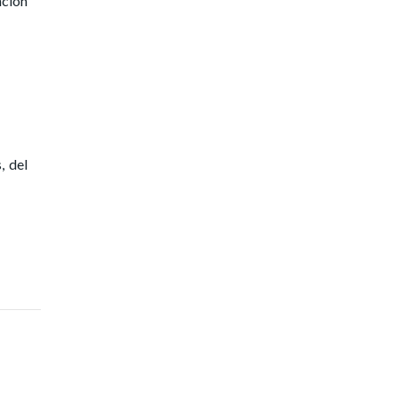
nción
, del