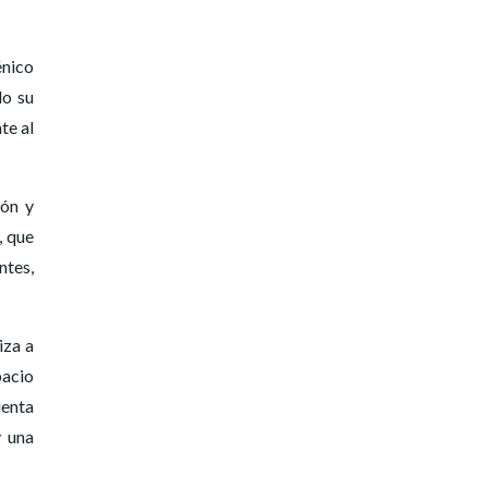
énico
do su
te al
ión y
, que
ntes,
iza a
pacio
uenta
y una