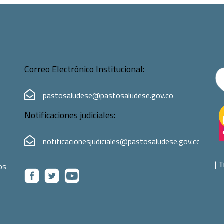
Correo Electrónico Institucional:
pastosaludese@pastosaludese.gov.co
Notificaciones judiciales:
notificacionesjudiciales@pastosaludese.gov.co
|
T
os