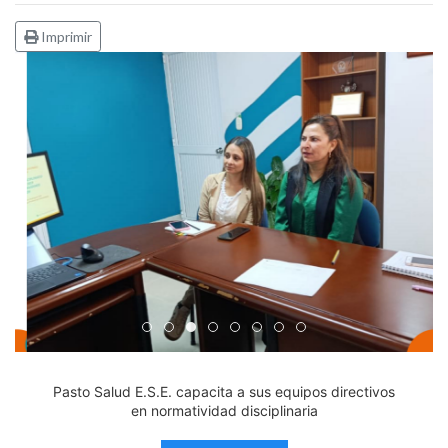
Imprimir
Edicto Emplazatorio a los Afiliados en el Régimen 
Pasto Salud ESE lidera gestión institucional en 
Pasto Salud E.S.E. capacita a sus equipos di
Último día para inscripciones en modal
Viceministro garantiza sostenibilid
Mil pesos que salvan vidas: Pas
Cápsula 18-26 - Reporte de 
Cápsula 17-26 - Reporte
Pasto Salud E.S.E. capacita a sus equipos directivos
en normatividad disciplinaria