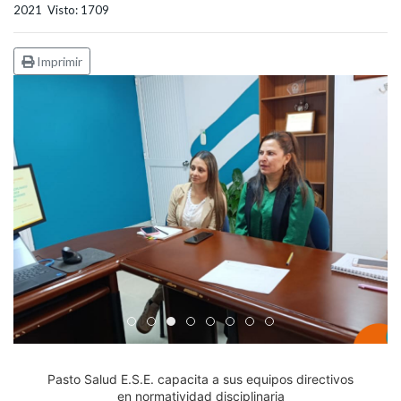
2021
Visto: 1709
Imprimir
Edicto Emplazatorio a los Afiliados en el Régimen 
Pasto Salud ESE lidera gestión institucional en 
Pasto Salud E.S.E. capacita a sus equipos di
Último día para inscripciones en modal
Viceministro garantiza sostenibilid
Mil pesos que salvan vidas: Pas
Cápsula 18-26 - Reporte de 
Cápsula 17-26 - Reporte
Pasto Salud E.S.E. capacita a sus equipos directivos
en normatividad disciplinaria