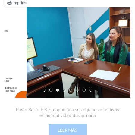
Imprimir
Edicto Emplazatorio a los Afiliados en el Régimen 
Pasto Salud ESE lidera gestión institucional en 
Pasto Salud E.S.E. capacita a sus equipos di
Último día para inscripciones en modal
Viceministro garantiza sostenibilid
Mil pesos que salvan vidas: Pas
Cápsula 18-26 - Reporte de 
Cápsula 17-26 - Reporte
Pasto Salud E.S.E. capacita a sus equipos directivos
en normatividad disciplinaria
LEER MÁS