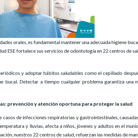
medades orales, es fundamental mantener una adecuada higiene buca
ud ESE fortalece sus servicios de odontología en 22 centros de sa
s periódicos y adoptar hábitos saludables como el cepillado despu
ue bucal. Detectar a tiempo cualquier problema garantiza una 
rias: prevención y atención oportuna para proteger la salud
 casos de infecciones respiratorias y gastrointestinales, causada
mperatura y lluvias, afecta a niños, jóvenes y adultos en el munic
uación, nuestros 22 centros de salud, refuerzan las medidas de man