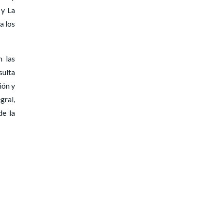
 y La
a los
n las
sulta
ión y
gral,
de la