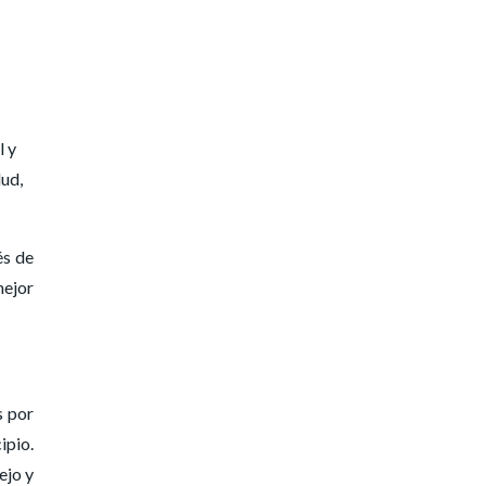
l y
lud,
és de
mejor
s por
ipio.
ejo y