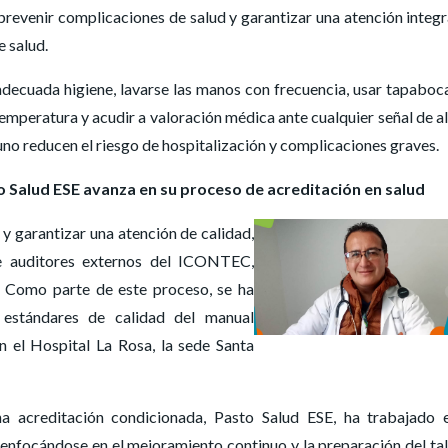
prevenir complicaciones de salud y garantizar una atención integr
e salud.
ecuada higiene, lavarse las manos con frecuencia, usar tapaboc
mperatura y acudir a valoración médica ante cualquier señal de al
no reducen el riesgo de hospitalización y complicaciones graves.
o Salud ESE avanza en su proceso de acreditación en salud
y garantizar una atención de calidad,
de auditores externos del ICONTEC,
 Como parte de este proceso, se ha
 estándares de calidad del manual
n el Hospital La Rosa, la sede Santa
a acreditación condicionada, Pasto Salud ESE, ha trabajado 
 enfocándose en el mejoramiento continuo y la preparación del ta