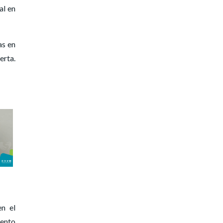
al en
as en
erta.
en el
lento