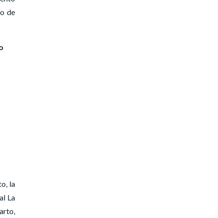
io de
o
o, la
al La
arto,