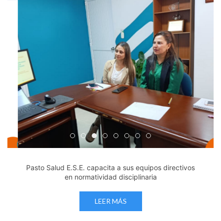
Edicto Emplazatorio a los Afiliados en el Régimen 
Pasto Salud ESE lidera gestión institucional en 
Pasto Salud E.S.E. capacita a sus equipos di
Último día para inscripciones en modal
Viceministro garantiza sostenibilid
Mil pesos que salvan vidas: Pas
Cápsula 18-26 - Reporte de 
Cápsula 17-26 - Reporte
Pasto Salud E.S.E. capacita a sus equipos directivos
en normatividad disciplinaria
LEER MÁS