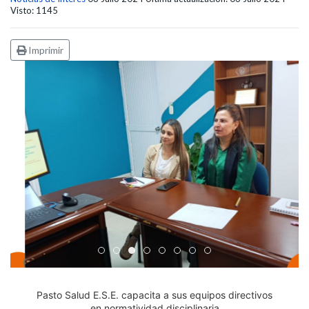
Visto: 1145
Imprimir
Edicto Emplazatorio a los Afiliados en el Régimen 
Pasto Salud ESE lidera gestión institucional en 
Pasto Salud E.S.E. capacita a sus equipos di
Último día para inscripciones en modal
Viceministro garantiza sostenibilid
Mil pesos que salvan vidas: Pas
Cápsula 18-26 - Reporte de 
Cápsula 17-26 - Reporte
Pasto Salud E.S.E. capacita a sus equipos directivos
en normatividad disciplinaria