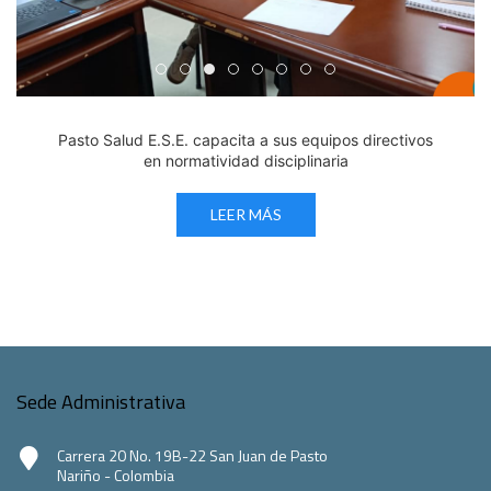
Edicto Emplazatorio a los Afiliados en el Régimen 
Pasto Salud ESE lidera gestión institucional en 
Pasto Salud E.S.E. capacita a sus equipos di
Último día para inscripciones en modal
Viceministro garantiza sostenibilid
Mil pesos que salvan vidas: Pas
Cápsula 18-26 - Reporte de 
Cápsula 17-26 - Reporte
Pasto Salud E.S.E. capacita a sus equipos directivos
en normatividad disciplinaria
LEER MÁS
Sede Administrativa
Carrera 20 No. 19B-22 San Juan de Pasto
Nariño - Colombia