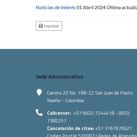
Noticias de Interés
01 Abril 2024
Última actuali
Imprimir
Sede Administrativa
Carrera 20 No. 19B-22 San Juan de Pasto
Nariño - Colombia
Callcenter:
+57 (602) 7244418 - (602)
7382257
Cancelación de citas:
+57 3167670621
Codigo Postal:
520003
|
Redes de Atención