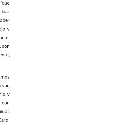
 “que
aluar
poder
ejo y
on el
, con
ente,
tamos
rvar,
rio y
o con
lud”,
Karol