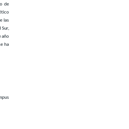
to de
ético
e las
 Sur,
e año
se ha
mpus