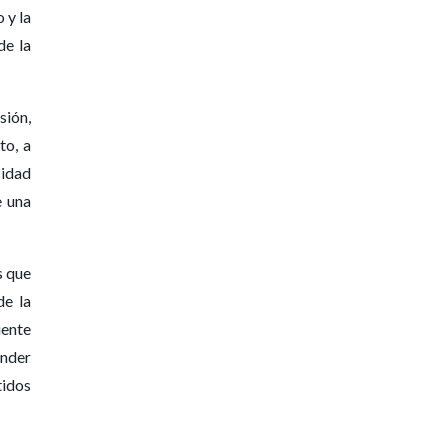
 y la
de la
sión,
to, a
sidad
e una
s que
de la
iente
ender
tidos