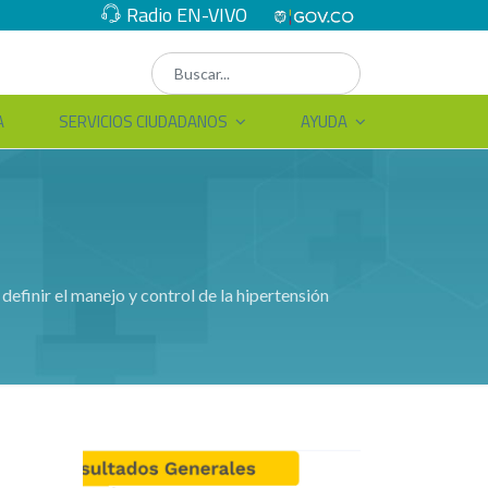
Radio EN-VIVO
A
SERVICIOS CIUDADANOS
AYUDA
efinir el manejo y control de la hipertensión