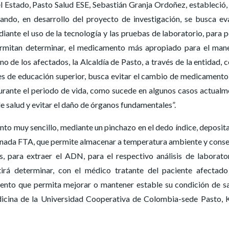
l Estado, Pasto Salud ESE, Sebastián Granja Ordoñez, estableció,
ndo, en desarrollo del proyecto de investigación, se busca ev
iante el uso de la tecnología y las pruebas de laboratorio, para 
ermitan determinar, el medicamento más apropiado para el man
o de los afectados, la Alcaldía de Pasto, a través de la entidad, c
nes de educación superior, busca evitar el cambio de medicamento
durante el periodo de vida, como sucede en algunos casos actualm
e salud y evitar el daño de órganos fundamentales”.
nto muy sencillo, mediante un pinchazo en el dedo índice, deposi
minada FTA, que permite almacenar a temperatura ambiente y conse
 para extraer el ADN, para el respectivo análisis de laborato
irá determinar, con el médico tratante del paciente afectad
mento que permita mejorar o mantener estable su condición de sa
dicina de la Universidad Cooperativa de Colombia-sede Pasto, 