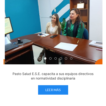
Edicto Emplazatorio a los Afiliados en el Régimen 
Pasto Salud ESE lidera gestión institucional en 
Pasto Salud E.S.E. capacita a sus equipos di
Último día para inscripciones en modal
Viceministro garantiza sostenibilid
Mil pesos que salvan vidas: Pas
Cápsula 18-26 - Reporte de 
Cápsula 17-26 - Reporte
Pasto Salud E.S.E. capacita a sus equipos directivos
en normatividad disciplinaria
LEER MÁS