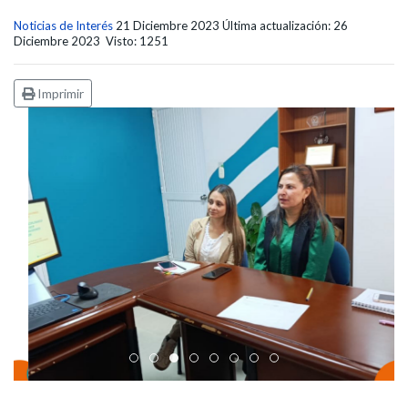
Noticias de Interés
21 Diciembre 2023
Última actualización: 26
Diciembre 2023
Visto: 1251
Imprimir
Edicto Emplazatorio a los Afiliados en el Régimen 
Pasto Salud ESE lidera gestión institucional en 
Pasto Salud E.S.E. capacita a sus equipos di
Último día para inscripciones en modal
Viceministro garantiza sostenibilid
Mil pesos que salvan vidas: Pas
Cápsula 18-26 - Reporte de 
Cápsula 17-26 - Reporte