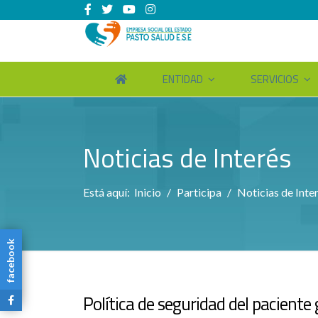
ENTIDAD
SERVICIOS
Noticias de Interés
Está aquí:
Inicio
Participa
Noticias de Inte
facebook
Política de seguridad del paciente