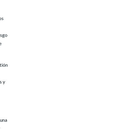
os
esgo
e
tión
s y
tuna
r