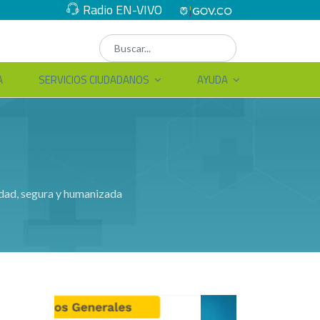
Radio EN-VIVO
A
SERVICIOS CIUDADANOS
AYUDA
lidad, segura y humanizada