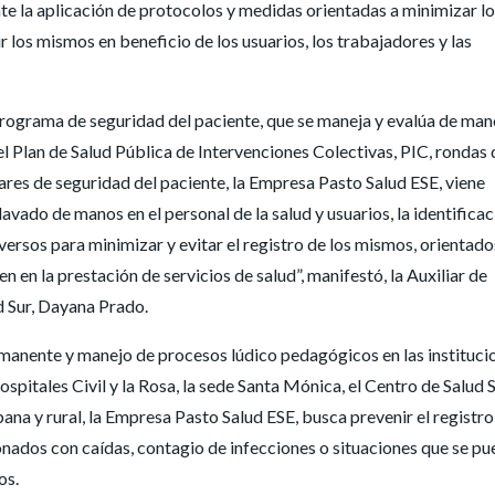
te la aplicación de protocolos y medidas orientadas a minimizar l
 los mismos en beneficio de los usuarios, los trabajadores y las
l programa de seguridad del paciente, que se maneja y evalúa de man
el Plan de Salud Pública de Intervenciones Colectivas, PIC, rondas 
res de seguridad del paciente, la Empresa Pasto Salud ESE, viene
lavado de manos en el personal de la salud y usuarios, la identifica
versos para minimizar y evitar el registro de los mismos, orientado
en en la prestación de servicios de salud”, manifestó, la Auxiliar de
d Sur, Dayana Prado.
manente y manejo de procesos lúdico pedagógicos en las instituci
spitales Civil y la Rosa, la sede Santa Mónica, el Centro de Salud 
bana y rural, la Empresa Pasto Salud ESE, busca prevenir el registro
onados con caídas, contagio de infecciones o situaciones que se p
os.