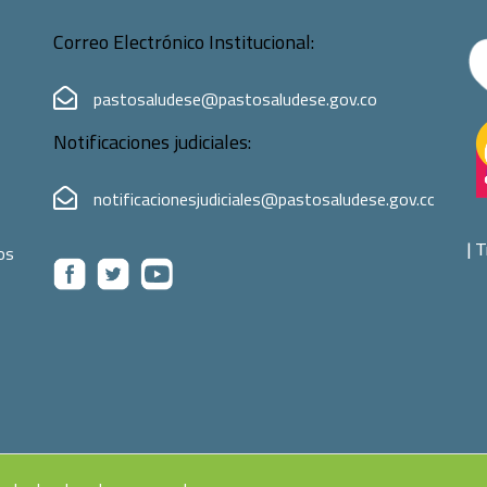
Correo Electrónico Institucional:
pastosaludese@pastosaludese.gov.co
Notificaciones judiciales:
notificacionesjudiciales@pastosaludese.gov.co
|
T
os