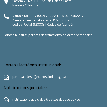
Carrera 20 No. 19B-22 San Juan de Pasto
Nariño - Colombia
Callcenter:
+57 (602) 7244418 - (602) 7382257
Cancelación de citas:
+57 3167670621
Codigo Postal:
520003
|
Redes de Atención
Conoce nuestras políticas de tratamiento de datos personales.
Correo Electrónico Institucional:
pastosaludese@pastosaludese.gov.co
Notificaciones judiciales:
notificacionesjudiciales@pastosaludese.gov.co