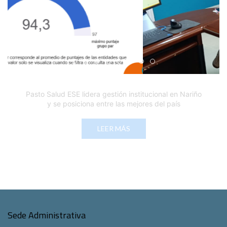
Edicto Emplazatorio a los Afiliados en el Régimen 
Pasto Salud ESE lidera gestión institucional en 
Pasto Salud E.S.E. capacita a sus equipos di
Último día para inscripciones en modal
Viceministro garantiza sostenibilid
Mil pesos que salvan vidas: Pas
Cápsula 18-26 - Reporte de 
Cápsula 17-26 - Reporte
Pasto Salud E.S.E. capacita a sus equipos directivos
en normatividad disciplinaria
LEER MÁS
Sede Administrativa