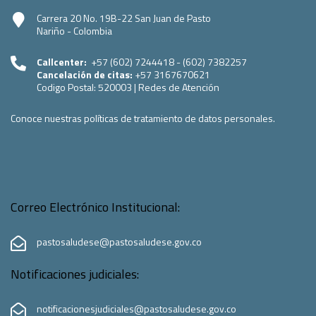
Carrera 20 No. 19B-22 San Juan de Pasto
Nariño - Colombia
Callcenter:
+57 (602) 7244418 - (602) 7382257
Cancelación de citas:
+57 3167670621
Codigo Postal:
520003
|
Redes de Atención
Conoce nuestras políticas de tratamiento de datos personales.
Correo Electrónico Institucional:
pastosaludese@pastosaludese.gov.co
Notificaciones judiciales:
notificacionesjudiciales@pastosaludese.gov.co