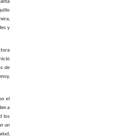
Santa
uillo
nera,
des y
ctora
niciò
os de
enoy,
on el
den a
d los
an un
alud,