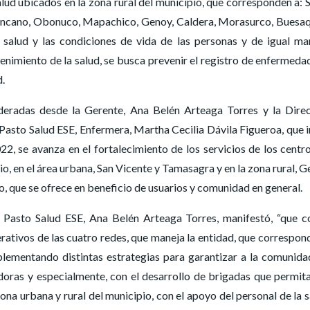
alud ubicados en la zona rural del municipio, que corresponden a: 
Encano, Obonuco, Mapachico, Genoy, Caldera, Morasurco, Buesaq
salud y las condiciones de vida de las personas y de igual ma
imiento de la salud, se busca prevenir el registro de enfermeda
d.
lideradas desde la Gerente, Ana Belén Arteaga Torres y la Dire
asto Salud ESE, Enfermera, Martha Cecilia Dávila Figueroa, que i
2, se avanza en el fortalecimiento de los servicios de los centr
o, en el área urbana, San Vicente y Tamasagra y en la zona rural, G
, que se ofrece en beneficio de usuarios y comunidad en general.
 Pasto Salud ESE, Ana Belén Arteaga Torres, manifestó, “que c
rativos de las cuatro redes, que maneja la entidad, que correspon
implementando distintas estrategias para garantizar a la comunida
tadoras y especialmente, con el desarrollo de brigadas que permit
a urbana y rural del municipio, con el apoyo del personal de la s