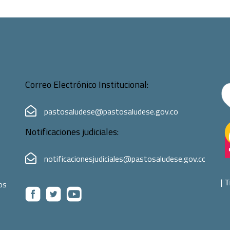
Correo Electrónico Institucional:
pastosaludese@pastosaludese.gov.co
Notificaciones judiciales:
notificacionesjudiciales@pastosaludese.gov.co
|
T
os