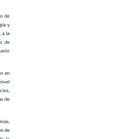
ón de
gía y
 a la
os de
Pasto
ón en
nivel
cios,
as de
emás,
ón de
de la