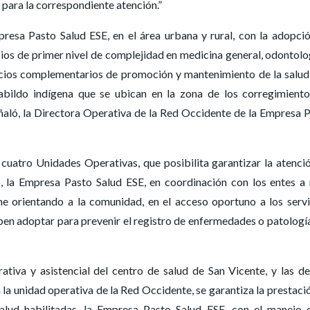
 para la correspondiente atención.”
presa Pasto Salud ESE, en el área urbana y rural, con la adopci
icios de primer nivel de complejidad en medicina general, odontolo
icios complementarios de promoción y mantenimiento de la salud,
abildo indígena que se ubican en la zona de los corregimient
aló, la Directora Operativa de la Red Occidente de la Empresa 
cuatro Unidades Operativas, que posibilita garantizar la atenci
io, la Empresa Pasto Salud ESE, en coordinación con los entes a 
e orientando a la comunidad, en el acceso oportuno a los servi
eben adoptar para prevenir el registro de enfermedades o patologí
ativa y asistencial del centro de salud de San Vicente, y las d
la unidad operativa de la Red Occidente, se garantiza la prestaci
salud habilitadas, la Empresa Pasto Salud ESE, con el manejo 