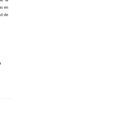
as en
ud de
a