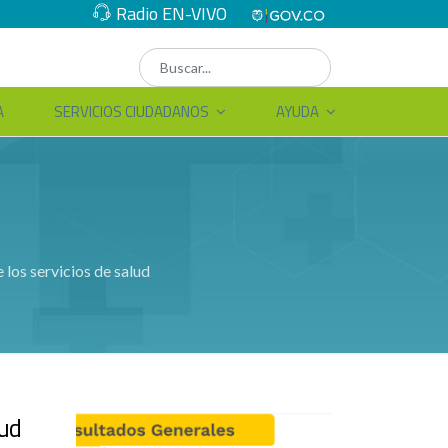
Radio EN-VIVO
A
SERVICIOS CIUDADANOS
AYUDA
los servicios de salud
lud