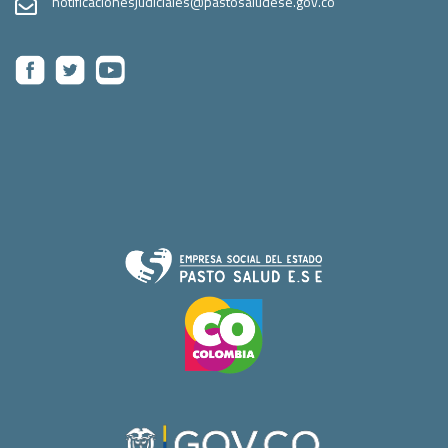
notificacionesjudiciales@pastosaludese.gov.co