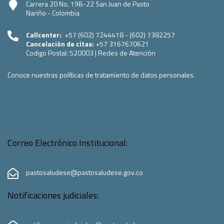
Carrera 20 No. 19B-22 San Juan de Pasto
Nariño - Colombia
Callcenter:
+57 (602) 7244418 - (602) 7382257
Cancelación de citas:
+57 3167670621
Codigo Postal:
520003
|
Redes de Atención
Conoce nuestras políticas de tratamiento de datos personales.
Correo Electrónico Institucional:
pastosaludese@pastosaludese.gov.co
Notificaciones judiciales: