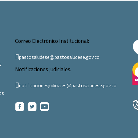
Correo Electrónico Institucional:
pastosaludese@pastosaludese.gov.co
7
Notificaciones judiciales:
notificacionesjudiciales@pastosaludese.gov.co
os