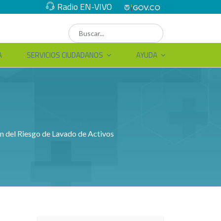
Radio EN-VIVO
A
SERVICIOS CIUDADANOS
AYUDA
ón del Riesgo de Lavado de Activos