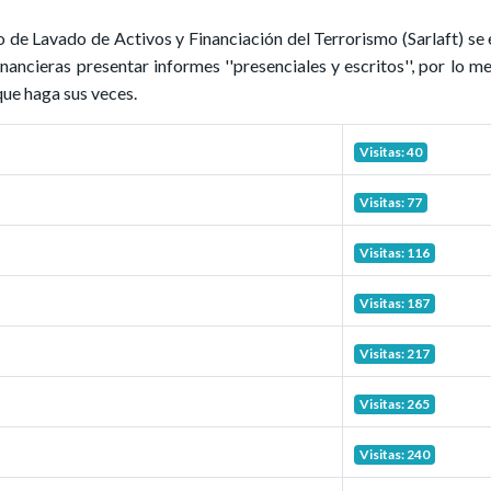
 de Lavado de Activos y Financiación del Terrorismo (Sarlaft) se 
inancieras presentar informes ''presenciales y escritos'', por lo m
 que haga sus veces.
Visitas: 40
Visitas: 77
Visitas: 116
Visitas: 187
Visitas: 217
Visitas: 265
Visitas: 240