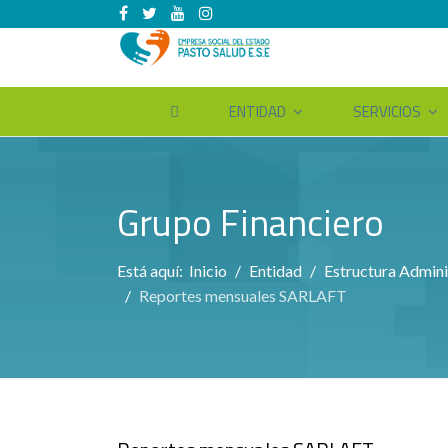
ENTIDAD
SERVICIOS
Grupo Financiero
Está aquí:
Inicio
Entidad
Estructura Admini
Reportes mensuales SARLAFT