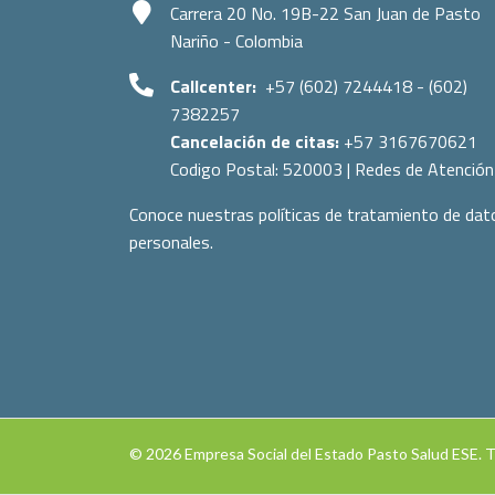
Carrera 20 No. 19B-22 San Juan de Pasto
Nariño - Colombia
Callcenter:
+57 (602) 7244418 - (602)
7382257
Cancelación de citas:
+57 3167670621
Codigo Postal:
520003
|
Redes de Atención
Conoce nuestras políticas de tratamiento de dat
personales.
© 2026 Empresa Social del Estado Pasto Salud ESE. 