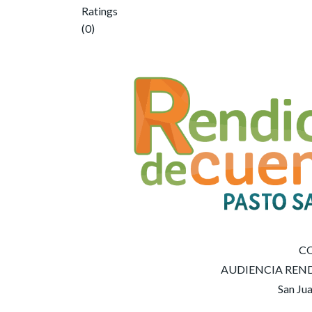
Ratings
(0)
C
AUDIENCIA REND
San Jua