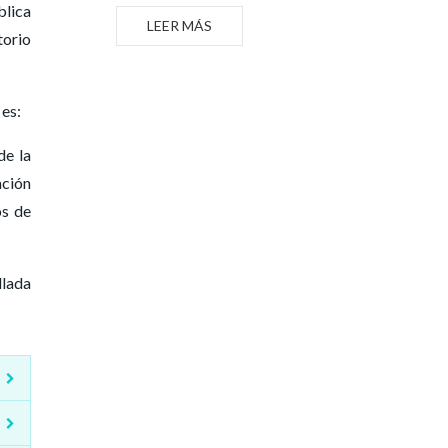
blica
LEER MÁS
torio
 es:
de la
ación
os de
llada