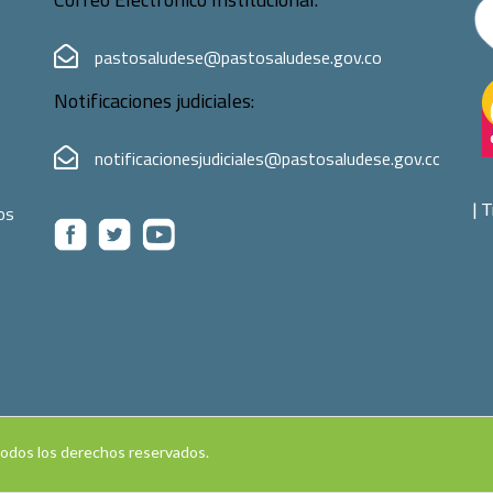
pastosaludese@pastosaludese.gov.co
Notificaciones judiciales:
notificacionesjudiciales@pastosaludese.gov.co
|
T
os
Todos los derechos reservados.