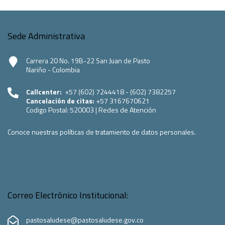
Sede Administrativa
Carrera 20 No. 19B-22 San Juan de Pasto
Nariño - Colombia
Callcenter:
+57 (602) 7244418 - (602) 7382257
Cancelación de citas:
+57 3167670621
Codigo Postal:
520003
|
Redes de Atención
Conoce nuestras políticas de tratamiento de datos personales.
Correo Electrónico Institucional:
pastosaludese@pastosaludese.gov.co