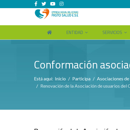
ENTIDAD
SERVICIOS
Conformación asocia
Está aquí:
Inicio
Participa
Asociaciones de
Renovación de la Asociación de usuarios del