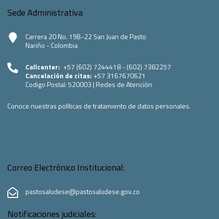
Sede Administrativa
Carrera 20 No. 19B-22 San Juan de Pasto
Nariño - Colombia
Callcenter:
+57 (602) 7244418 - (602) 7382257
Cancelación de citas:
+57 3167670621
Codigo Postal:
520003
|
Redes de Atención
Conoce nuestras políticas de tratamiento de datos personales.
Correo Electrónico Institucional:
pastosaludese@pastosaludese.gov.co
Notificaciones judiciales: