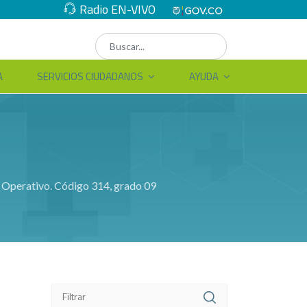
Radio EN-VIVO
A
SERVICIOS CIUDADANOS
AYUDA
 Operativo. Código 314, grado 09