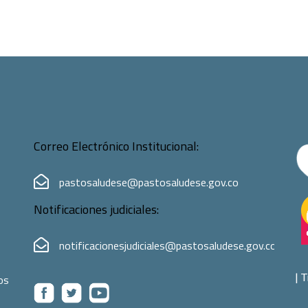
Correo Electrónico Institucional:
pastosaludese@pastosaludese.gov.co
Notificaciones judiciales:
notificacionesjudiciales@pastosaludese.gov.co
|
T
os