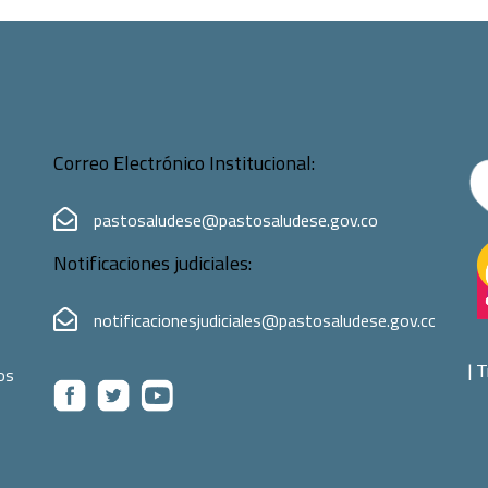
Correo Electrónico Institucional:
pastosaludese@pastosaludese.gov.co
Notificaciones judiciales:
notificacionesjudiciales@pastosaludese.gov.co
|
T
os