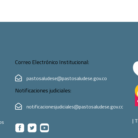
Correo Electrónico Institucional:
pastosaludese@pastosaludese.gov.co
Notificaciones judiciales:
notificacionesjudiciales@pastosaludese.gov.co
|
T
os