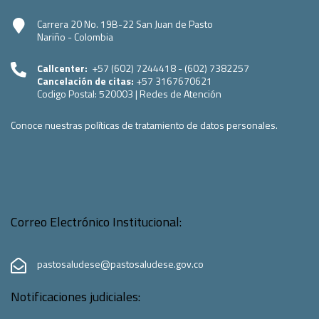
Carrera 20 No. 19B-22 San Juan de Pasto
Nariño - Colombia
Callcenter:
+57 (602) 7244418 - (602) 7382257
Cancelación de citas:
+57 3167670621
Codigo Postal:
520003
|
Redes de Atención
Conoce nuestras políticas de tratamiento de datos personales.
Correo Electrónico Institucional:
pastosaludese@pastosaludese.gov.co
Notificaciones judiciales: